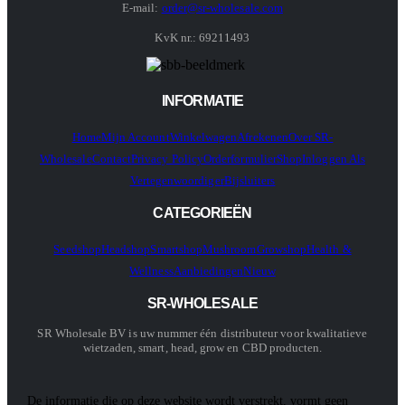
E-mail:
order@sr-wholesale.com
KvK nr.: 69211493
INFORMATIE
Home
Mijn Account
Winkelwagen
Afrekenen
Over SR-
Wholesale
Contact
Privacy Policy
Orderformulier
Shop
Inloggen Als
Vertegenwoordiger
Bijsluiters
CATEGORIEËN
Seedshop
Headshop
Smartshop
Mushroom
Growshop
Health &
Wellness
Aanbiedingen
Nieuw
SR-WHOLESALE
SR Wholesale BV is uw nummer één distributeur voor kwalitatieve
wietzaden, smart, head, grow en CBD producten.
De informatie die op deze website wordt verstrekt, vormt geen