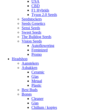
USA
CBD
F1 Hybrids
Tyson 2.0 Seeds
Seedstockers
Seeds Genetics
Sensi Seeds
Sweet Seeds
The Bulldog Seeds
Vision Seeds
Autoflowering
Feminized
Promo
Headshop
Aanstekers
Asbakken
Ceramic
Glas
Metaal
Plastic
Best Buds
Bongs
Cleaner
Glas
Chillum / kopjes