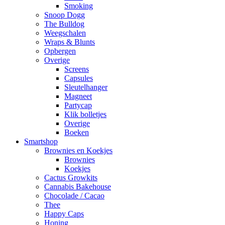
Smoking
Snoop Dogg
The Bulldog
Weegschalen
Wraps & Blunts
Opbergen
Overige
Screens
Capsules
Sleutelhanger
Magneet
Partycap
Klik bolletjes
Overige
Boeken
Smartshop
Brownies en Koekjes
Brownies
Koekjes
Cactus Growkits
Cannabis Bakehouse
Chocolade / Cacao
Thee
Happy Caps
Honing