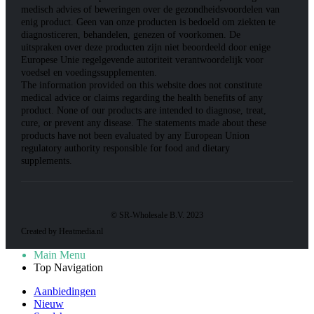
medisch advies of beweringen over de gezondheidsvoordelen van
enig product. Geen van onze producten is bedoeld om ziekten te
diagnosticeren, behandelen, genezen of voorkomen. De
uitspraken over deze producten zijn niet beoordeeld door enige
Europese Unie regelgevende autoriteit verantwoordelijk voor
voedsel en voedingssupplementen.
The information provided on this website does not constitute
medical advice or claims regarding the health benefits of any
product. None of our products are intended to diagnose, treat,
cure, or prevent any disease. The statements made about these
products have not been evaluated by any European Union
regulatory authority responsible for food and dietary
supplements.
© SR-Wholesale B.V. 2023
Created by Heatmedia.nl
Main Menu
Top Navigation
Aanbiedingen
Nieuw