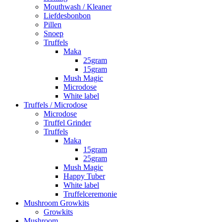
Mouthwash / Kleaner
Liefdesbonbon
Pillen
Snoep
Truffels
Maka
25gram
15gram
Mush Magic
Microdose
White label
Truffels / Microdose
Microdose
Truffel Grinder
Truffels
Maka
15gram
25gram
Mush Magic
Happy Tuber
White label
Truffelceremonie
Mushroom Growkits
Growkits
Mushroom