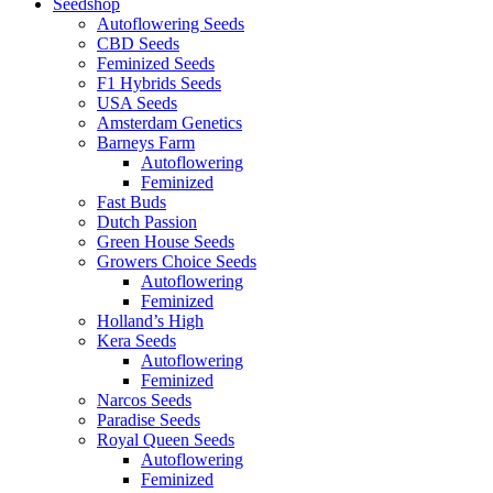
Seedshop
Autoflowering Seeds
CBD Seeds
Feminized Seeds
F1 Hybrids Seeds
USA Seeds
Amsterdam Genetics
Barneys Farm
Autoflowering
Feminized
Fast Buds
Dutch Passion
Green House Seeds
Growers Choice Seeds
Autoflowering
Feminized
Holland’s High
Kera Seeds
Autoflowering
Feminized
Narcos Seeds
Paradise Seeds
Royal Queen Seeds
Autoflowering
Feminized