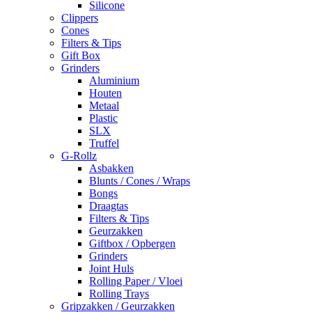
Silicone
Clippers
Cones
Filters & Tips
Gift Box
Grinders
Aluminium
Houten
Metaal
Plastic
SLX
Truffel
G-Rollz
Asbakken
Blunts / Cones / Wraps
Bongs
Draagtas
Filters & Tips
Geurzakken
Giftbox / Opbergen
Grinders
Joint Huls
Rolling Paper / Vloei
Rolling Trays
Gripzakken / Geurzakken