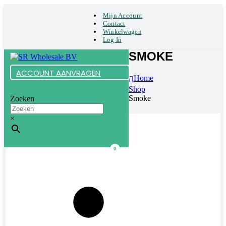
Mijn Account
Contact
Winkelwagen
Log In
SMOKE
ACCOUNT AANVRAGEN
Home
Shop
Smoke
Zoeken
×
0