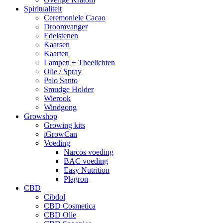
Spiritualiteit
Ceremoniele Cacao
Droomvanger
Edelstenen
Kaarsen
Kaarten
Lampen + Theelichten
Olie / Spray
Palo Santo
Smudge Holder
Wierook
Windgong
Growshop
Growing kits
iGrowCan
Voeding
Narcos voeding
BAC voeding
Easy Nutrition
Plagron
CBD
Cibdol
CBD Cosmetica
CBD Olie