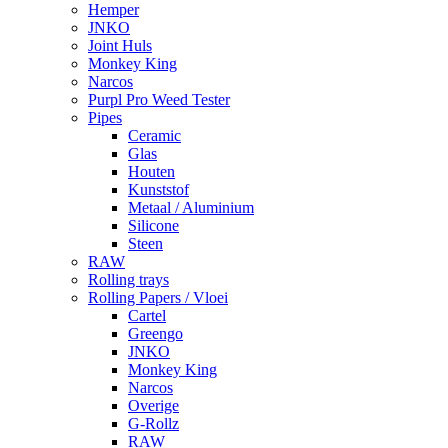
Hemper
JNKO
Joint Huls
Monkey King
Narcos
Purpl Pro Weed Tester
Pipes
Ceramic
Glas
Houten
Kunststof
Metaal / Aluminium
Silicone
Steen
RAW
Rolling trays
Rolling Papers / Vloei
Cartel
Greengo
JNKO
Monkey King
Narcos
Overige
G-Rollz
RAW