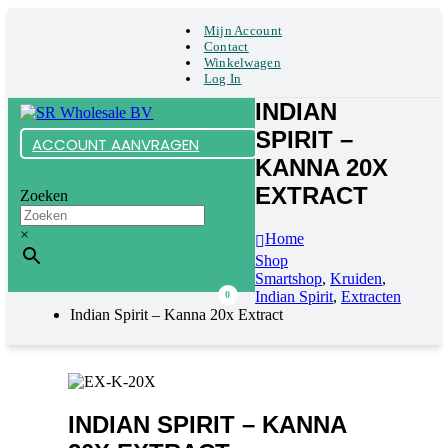
Mijn Account
Contact
Winkelwagen
Log In
INDIAN
SPIRIT –
ACCOUNT AANVRAGEN
KANNA 20X
EXTRACT
Zoeken
×
Home
Shop
Smartshop
,
Kruiden
,
Indian Spirit
,
Extracten
0
Indian Spirit – Kanna 20x Extract
INDIAN SPIRIT – KANNA