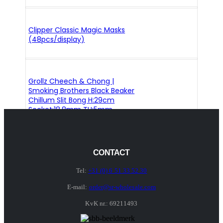
Clipper Classic Magic Masks
(48pcs/display)
Grollz Cheech & Chong |
Smoking Brothers Black Beaker
Chillum Slit Bong H:29cm
Socket:18.8mm TH:5mm
CONTACT
Tel:
+31 (0) 6 51 33 52 30
E-mail:
order@sr-wholesale.com
KvK nr.: 69211493