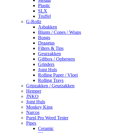
Metaal
Plastic
SLX
Truffel
G-Rollz
Asbakken
Blunts / Cones / Wraps
Bongs
Draagtas
Filters & Tips
Geurzakken
Giftbox / Opbergen
Grinders
Joint Huls
Rolling Paper / Vloei
Rolling Trays
Gripzakken / Geurzakken
Hemper
JNKO
Joint Huls
Monkey King
Narcos
Purpl Pro Weed Tester
Pipes
Ceramic