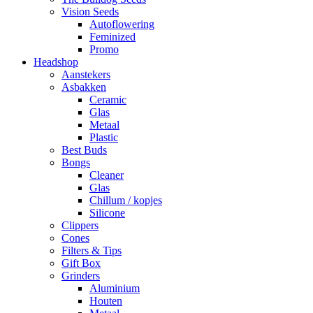
Vision Seeds
Autoflowering
Feminized
Promo
Headshop
Aanstekers
Asbakken
Ceramic
Glas
Metaal
Plastic
Best Buds
Bongs
Cleaner
Glas
Chillum / kopjes
Silicone
Clippers
Cones
Filters & Tips
Gift Box
Grinders
Aluminium
Houten