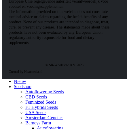
Europese Unie regelgevende autoriteit verantwoordelijk voor
voedsel en voedingssupplementen.
The information provided on this website does not constitute
medical advice or claims regarding the health benefits of any
product. None of our products are intended to diagnose, treat,
cure, or prevent any disease. The statements made about these
products have not been evaluated by any European Union
regulatory authority responsible for food and dietary
supplements.
© SR-Wholesale B.V. 2023
Created by Heatmedia.nl
Nieuw
Seedshop
Autoflowering Seeds
CBD Seeds
Feminized Seeds
F1 Hybrids Seeds
USA Seeds
Amsterdam Genetics
Barneys Farm
Autoflowering