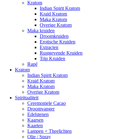
Kratom
Indian Spirit Kratom
Kraid Kratom
Maka Kratom
Overige Kratom
Maka kruiden
Droomkruiden
Erotische Kruiden
Extracten
Rustgevende Kruiden
Trip Kruiden
Rapé
Kratom
Indian Spirit Kratom
Kraid Kratom
Maka Kratom
Overige Kratom
Spiritualiteit
Ceremoniele Cacao
Droomvanger
Edelstenen
Kaarsen
Kaarten
Lampen + Theelichten
Olie / Spray