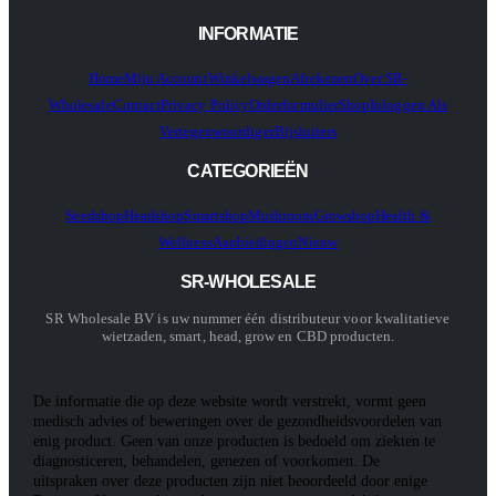
INFORMATIE
Home
Mijn Account
Winkelwagen
Afrekenen
Over SR-
Wholesale
Contact
Privacy Policy
Orderformulier
Shop
Inloggen Als
Vertegenwoordiger
Bijsluiters
CATEGORIEËN
Seedshop
Headshop
Smartshop
Mushroom
Growshop
Health &
Wellness
Aanbiedingen
Nieuw
SR-WHOLESALE
SR Wholesale BV is uw nummer één distributeur voor kwalitatieve
wietzaden, smart, head, grow en CBD producten.
De informatie die op deze website wordt verstrekt, vormt geen
medisch advies of beweringen over de gezondheidsvoordelen van
enig product. Geen van onze producten is bedoeld om ziekten te
diagnosticeren, behandelen, genezen of voorkomen. De
uitspraken over deze producten zijn niet beoordeeld door enige