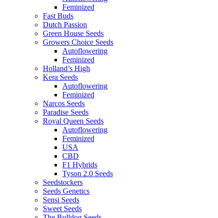
Feminized
Fast Buds
Dutch Passion
Green House Seeds
Growers Choice Seeds
Autoflowering
Feminized
Holland’s High
Kera Seeds
Autoflowering
Feminized
Narcos Seeds
Paradise Seeds
Royal Queen Seeds
Autoflowering
Feminized
USA
CBD
F1 Hybrids
Tyson 2.0 Seeds
Seedstockers
Seeds Genetics
Sensi Seeds
Sweet Seeds
The Bulldog Seeds