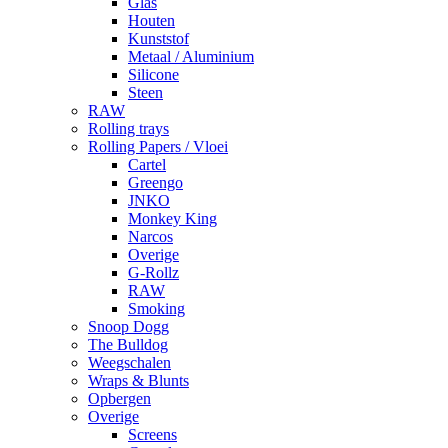
Glas
Houten
Kunststof
Metaal / Aluminium
Silicone
Steen
RAW
Rolling trays
Rolling Papers / Vloei
Cartel
Greengo
JNKO
Monkey King
Narcos
Overige
G-Rollz
RAW
Smoking
Snoop Dogg
The Bulldog
Weegschalen
Wraps & Blunts
Opbergen
Overige
Screens