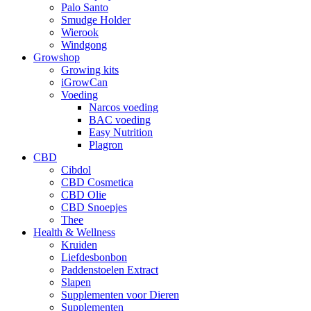
Palo Santo
Smudge Holder
Wierook
Windgong
Growshop
Growing kits
iGrowCan
Voeding
Narcos voeding
BAC voeding
Easy Nutrition
Plagron
CBD
Cibdol
CBD Cosmetica
CBD Olie
CBD Snoepjes
Thee
Health & Wellness
Kruiden
Liefdesbonbon
Paddenstoelen Extract
Slapen
Supplementen voor Dieren
Supplementen