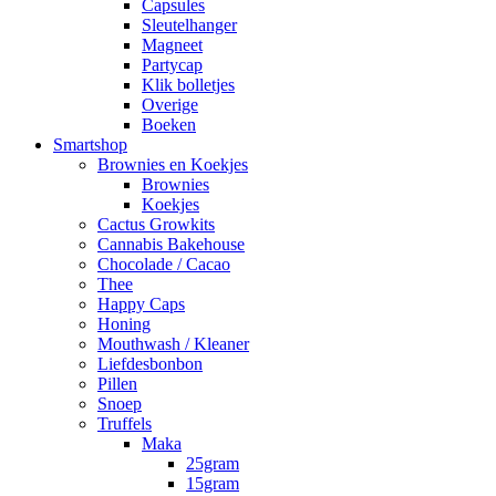
Capsules
Sleutelhanger
Magneet
Partycap
Klik bolletjes
Overige
Boeken
Smartshop
Brownies en Koekjes
Brownies
Koekjes
Cactus Growkits
Cannabis Bakehouse
Chocolade / Cacao
Thee
Happy Caps
Honing
Mouthwash / Kleaner
Liefdesbonbon
Pillen
Snoep
Truffels
Maka
25gram
15gram