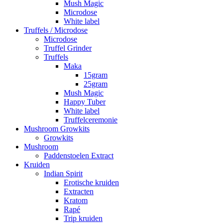
Mush Magic
Microdose
White label
Truffels / Microdose
Microdose
Truffel Grinder
Truffels
Maka
15gram
25gram
Mush Magic
Happy Tuber
White label
Truffelceremonie
Mushroom Growkits
Growkits
Mushroom
Paddenstoelen Extract
Kruiden
Indian Spirit
Erotische kruiden
Extracten
Kratom
Rapé
Trip kruiden