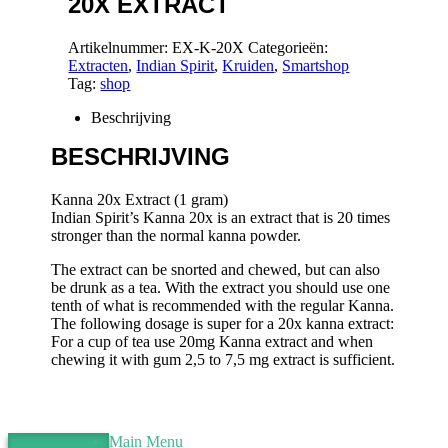
20X EXTRACT
Artikelnummer:
EX-K-20X
Categorieën:
Extracten
,
Indian Spirit
,
Kruiden
,
Smartshop
Tag:
shop
Beschrijving
BESCHRIJVING
Kanna 20x Extract (1 gram)
Indian Spirit’s Kanna 20x is an extract that is 20 times
stronger than the normal kanna powder.
The extract can be snorted and chewed, but can also
be drunk as a tea. With the extract you should use one
tenth of what is recommended with the regular Kanna.
The following dosage is super for a 20x kanna extract:
For a cup of tea use 20mg Kanna extract and when
chewing it with gum 2,5 to 7,5 mg extract is sufficient.
Main Menu